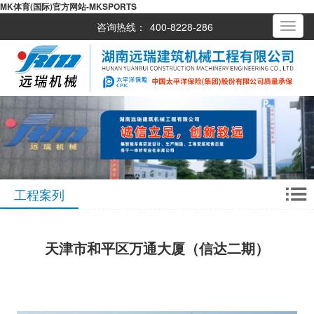
MK体育(国际)官方网站-MKSPORTS
咨询热线：
400-8228-286
Toggle
navigati
工程案列
天津市和平区万通大厦（信达二期）