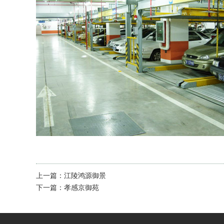
上一篇：
江陵鸿源御景
下一篇：
孝感京御苑