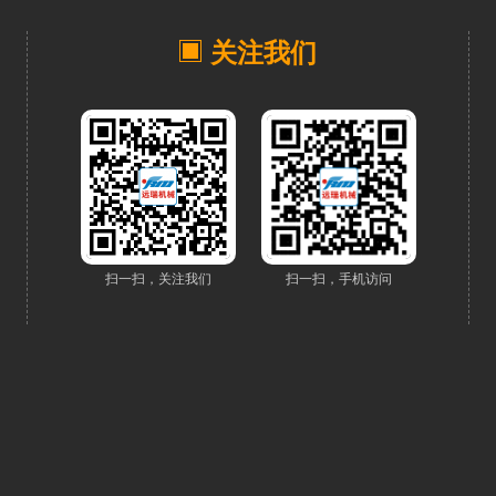
关注我们
扫一扫，关注我们
扫一扫，手机访问