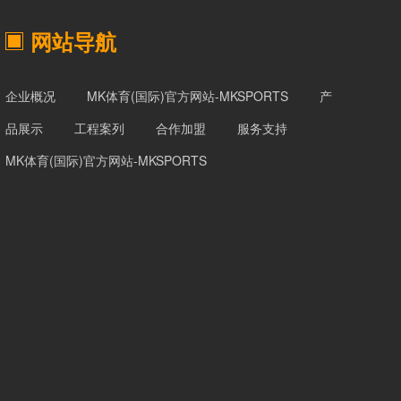
网站导航
企业概况
MK体育(国际)官方网站-MKSPORTS
产
品展示
工程案列
合作加盟
服务支持
MK体育(国际)官方网站-MKSPORTS