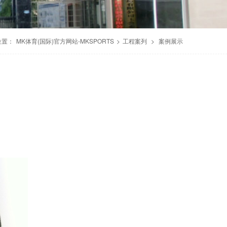
位置：
MK体育(国际)官方网站-MKSPORTS
>
工程案列
>
案例展示