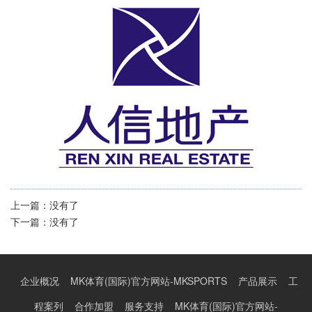
上一篇：
没有了
下一篇：
没有了
企业概况
MK体育(国际)官方网站-MKSPORTS
产品展示
工
程案列
合作加盟
服务支持
MK体育(国际)官方网站-