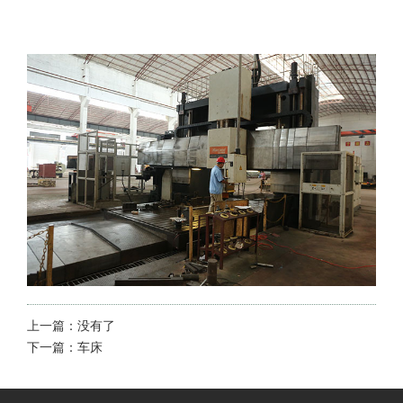
上一篇：
没有了
下一篇：
车床