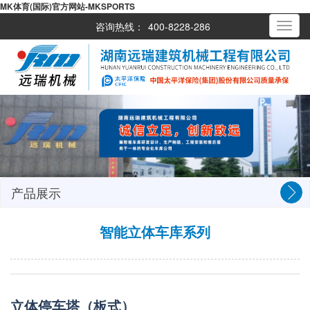
MK体育(国际)官方网站-MKSPORTS
咨询热线：
400-8228-286
Toggle
navigati
产品展示
智能立体车库系列
立体停车塔（板式）