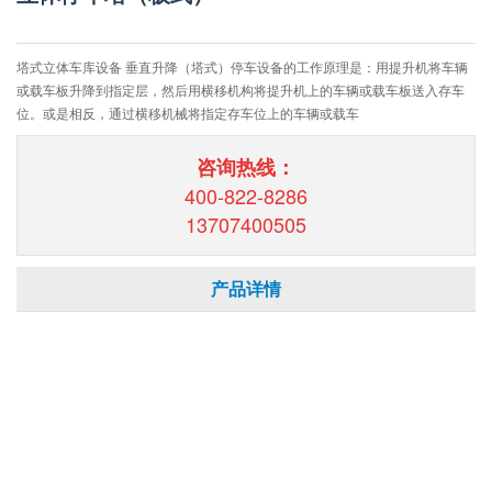
塔式立体车库设备 垂直升降（塔式）停车设备的工作原理是：用提升机将车辆
或载车板升降到指定层，然后用横移机构将提升机上的车辆或载车板送入存车
位。或是相反，通过横移机械将指定存车位上的车辆或载车
咨询热线：
400-822-8286
13707400505
产品详情