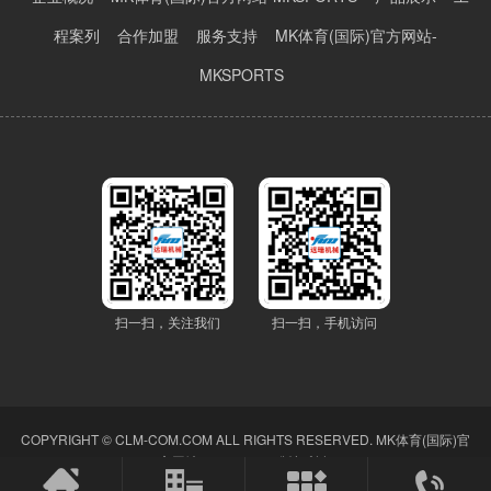
程案列
合作加盟
服务支持
MK体育(国际)官方网站-
MKSPORTS
扫一扫，关注我们
扫一扫，手机访问
COPYRIGHT © CLM-COM.COM ALL RIGHTS RESERVED.
MK体育(国际)官
方网站-MKSPORTS
版权所有