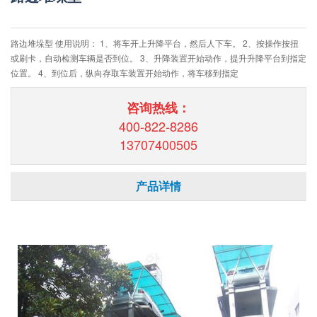
路边堆垛型 使用说明： 1、将车开上升降平台，然后人下车。 2、按操作按扭
或刷卡，自动检测车辆是否到位。 3、升降装置开始动作，提升升降平台到指定
位置。 4、到位后，纵向存取车装置开始动作，将车移到指定
咨询热线：
400-822-8286
13707400505
产品详情