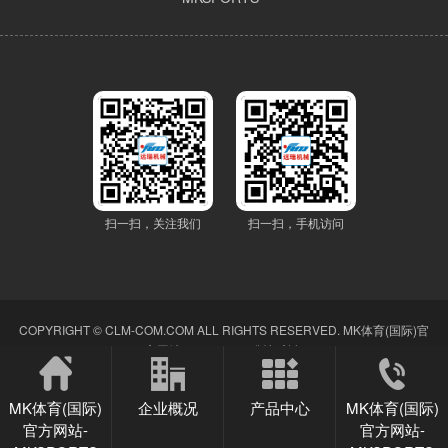
扫一扫，关注我们
扫一扫，手机访问
COPYRIGHT © CLM-COM.COM ALL RIGHTS RESERVED.
MK体育(国际)官
方网站-MKSPORTS
版权所有
MK体育(国际)
企业概况
产品中心
MK体育(国际)
官方网站-
官方网站-