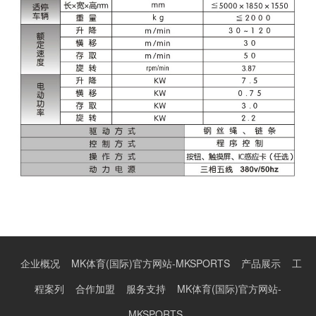
企业概况
MK体育(国际)官方网站-MKSPORTS
产品展示
工
程案列
合作加盟
服务支持
MK体育(国际)官方网站-
MKSPORTS