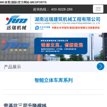
MK体育(国际)官方网站-MKSPORTS
咨询热线：
400-8228-286
Toggle
navigati
产品展示
智能立体车库系列
带基坑三层升降横移