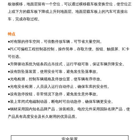
板做横移，地面层留有一个空位，可以通过横移载车板变换空位，使空位正
上或下方的载车板下降或上升到地面层。地面层载车板上的汽车可直接出
车，完成存取过程。
特点
●对有限的停车空间，可倍数停放车辆，可节省大量空间。
●
PLC
可编程工程控制器控制，操作简单，存取方便。按钮、触摸屏、
IC
卡
可任选。
●升降驱动系统为链条四点吊挂式，运行平稳可靠，保证车辆升降安全。
●设有防坠落装置，使用安全可靠，避免发生坠落事故。
●光电检测，控制车辆规格及停放位置，使车辆有序停放。
●光电安全检测，人员误入运行自动停止，确保车库的安全性。
●设有急停按钮，非常情况下急停，避免发生意外事故。
●装上常闭式电磁制动器，断电时可自动急停，确保车辆更安全。
●钢材采用国内知名品牌产品，涂装精良。电控元件采用国际名牌产品，使
产品具有高度安全及长久耐用的优异品质。
安全装置