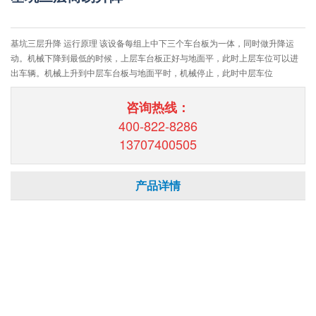
基坑三层升降 运行原理 该设备每组上中下三个车台板为一体，同时做升降运
动。机械下降到最低的时候，上层车台板正好与地面平，此时上层车位可以进
出车辆。机械上升到中层车台板与地面平时，机械停止，此时中层车位
咨询热线：
400-822-8286
13707400505
产品详情