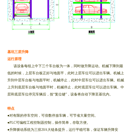
基坑三层升降
运行原理
该设备每组上中下三个车台板为一体，同时做升降运动。机械下降到最
低的时候，上层车台板正好与地面平，此时上层车位可以进出车辆。机械上
升到中层车台板与地面平时，机械停止，此时中层车位可以进出车辆。机械
上升到底层车台板与地面平时，机械停止，此时底层车位可以进出车辆。中
层和底层车位停完车辆后，按“复位键”，设备将自动下降至基坑内。
特点
●对有限的停车空间，可倍数停放车辆，可节省大量空间。
●
PLC
可编程工程控制器控制，操作简单，存取方便。
●升降驱动系统为三排
20A
大链条提升，运行平稳可靠，保证车辆升降安