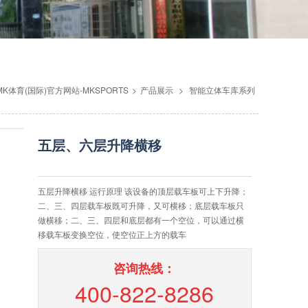
MK体育(国际)官方网站-MKSPORTS
>
产品展示
>
智能立体车库系列
五层、六层升降横移
五层升降横移 运行原理 该设备的顶层载车板可上下升降；
二、三、四层载车板既可升降，又可横移；底层载车板只
做横移；二、三、四层和底层都有一个空位，可以通过横
移载车板变换空位，使空位正上方的载车
咨询热线：
400-822-8286