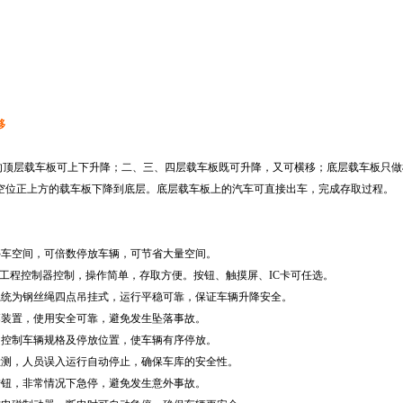
移
的顶层载车板可上下升降；二、三、四层载车板既可升降，又可横移；底层载车板只做
空位正上方的载车板下降到底层。底层载车板上的汽车可直接出车，完成存取过程。
停车空间，可倍数停放车辆，可节省大量空间。
工程控制器控制，操作简单，存取方便。按钮、触摸屏、
IC
卡可任选。
系统为钢丝绳四点吊挂式，运行平稳可靠，保证车辆升降安全。
落装置，使用安全可靠，避免发生坠落事故。
，控制车辆规格及停放位置，使车辆有序停放。
检测，人员误入运行自动停止，确保车库的安全性。
按钮，非常情况下急停，避免发生意外事故。