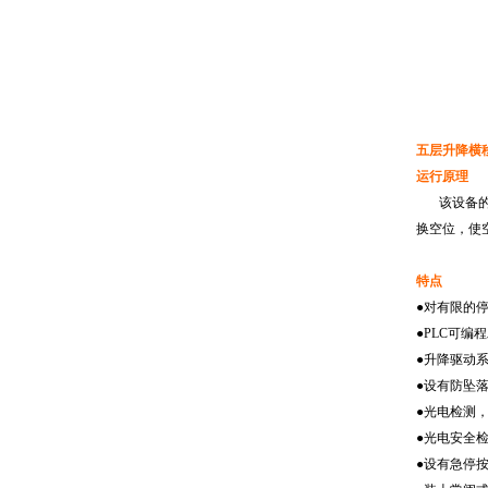
五层升降横
运行原理
该设备
换空位，使
特点
●对有限的
●
PLC
可编程
●升降驱动
●设有防坠
●光电检测
●光电安全
●设有急停