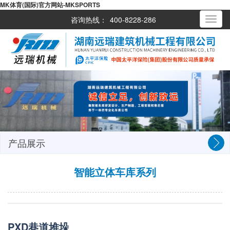
MK体育(国际)官方网站-MKSPORTS
咨询热线：
400-8228-286
Toggle
navigati
产品展示
智能立体车库系列
PXD巷道堆垛