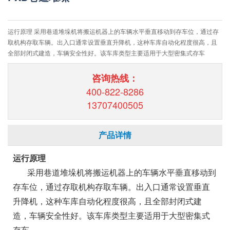
运行原理 采用巷道堆垛机将搬运机器上的车辆水平垂直移动到存车位，通过存
取机构存取车辆。出入口通常设置垂直升降机，这种车库自动化程度很高，且
全部封闭式建造，车辆安全性好。该车库类型主要适用于大型密集式存车
咨询热线：
400-822-8286
13707400505
产品详情
运行原理
采用巷道堆垛机将搬运机器上的车辆水平垂直移动到
存车位，通过存取机构存取车辆。出入口通常设置垂直
升降机，这种车库自动化程度很高，且全部封闭式建
造，车辆安全性好。该车库类型主要适用于大型密集式
存车。