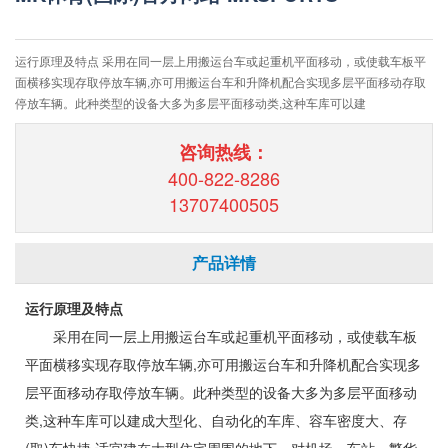
运行原理及特点 采用在同一层上用搬运台车或起重机平面移动，或使载车板平
面横移实现存取停放车辆,亦可用搬运台车和升降机配合实现多层平面移动存取
停放车辆。此种类型的设备大多为多层平面移动类,这种车库可以建
咨询热线：
400-822-8286
13707400505
产品详情
运行原理及特点
采用在同一层上用搬运台车或起重机平面移动，或使载车板
平面横移实现存取停放车辆,亦可用搬运台车和升降机配合实现多
层平面移动存取停放车辆。此种类型的设备大多为多层平面移动
类,这种车库可以建成大型化、自动化的车库、容车密度大、存