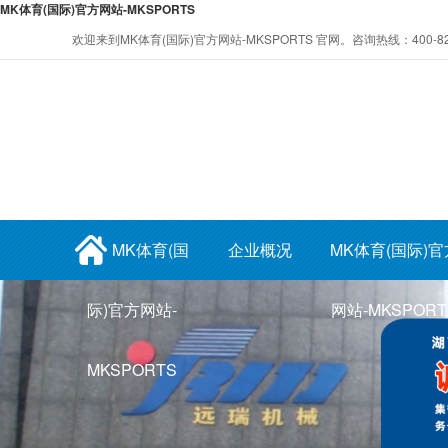
MK体育(国际)官方网站-MKSPORTS
欢迎来到MK体育(国际)官方网站-MKSPORTS 官网。咨询热线：400-822
MK体育(国
企业概况
MK体育(国际)官
际)官方网站-
网站-MKSPORT
MKSPORTS