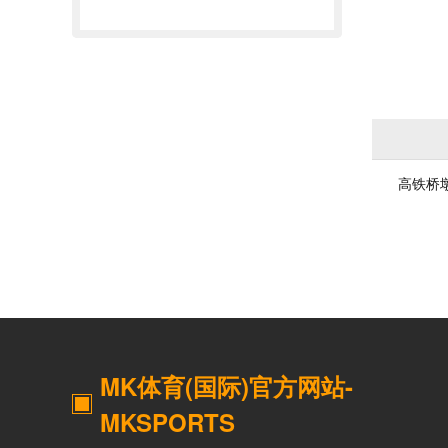
高铁桥墩
MK体育(国际)官方网站-
MKSPORTS