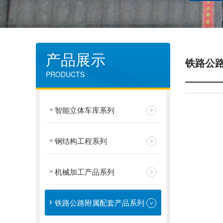
产品展示
铁路公
PRODUCTS
智能立体车库系列
钢结构工程系列
机械加工产品系列
铁路公路附属配套产品系列