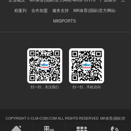
程案列
合作加盟
服务支持
MK体育(国际)官方网站-
MKSPORTS
扫一扫，关注我们
扫一扫，手机访问
COPYRIGHT © CLM-COM.COM ALL RIGHTS RESERVED.
MK体育(国际)官
方网站-MKSPORTS
版权所有