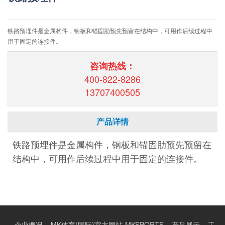
铁路预埋件是金属构件，钢板和锚固肋预先预留在结构中，可用作后续过程中
用于固定的连接件。
咨询热线：
400-822-8286
13707400505
产品详情
铁路预埋件是金属构件，钢板和锚固肋预先预留在
结构中，
可用作后续过程中用于固定的连接件。
企业概况
MK体育(国际)官方网站-MKSPORTS
产品展示
工