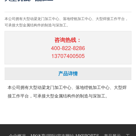
本公司拥有大型动梁龙门加工中心、落地镗铣加工中心、大型焊接工作平台，
可承接大型金属结构件的制造与深加工。
咨询热线：
400-822-8286
13707400505
产品详情
本公司拥有大型动梁龙门加工中心、落地镗铣加工中心、大型焊
接工作平台，可承接大型金属结构件的制造与深加工。
企业概况
MK体育(国际)官方网站-MKSPORTS
产品展示
工