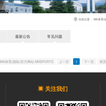
当前位置：
MK体育(
最新公告
常见问题
MK体育(国际)官方网站-MKSPORTS
上一页
1
下一页
尾
关注我们