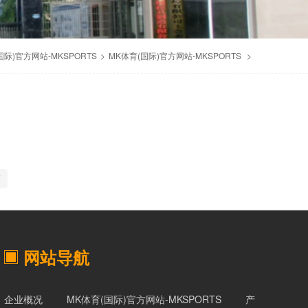
国际)官方网站-MKSPORTS
>
MK体育(国际)官方网站-MKSPORTS
>
页
网站导航
企业概况
MK体育(国际)官方网站-MKSPORTS
产