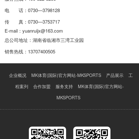
电 话：0730—3798128
传 真：0730—3753717
E-mail：
yuanruijx@163.com
总公司地址：湖南省临湘市三湾工业园
销售热线
：13707400505
企业概况
MK体育(国际)官方网站-MKSPORTS
产品展示
工
程案列
合作加盟
服务支持
MK体育(国际)官方网站-
MKSPORTS