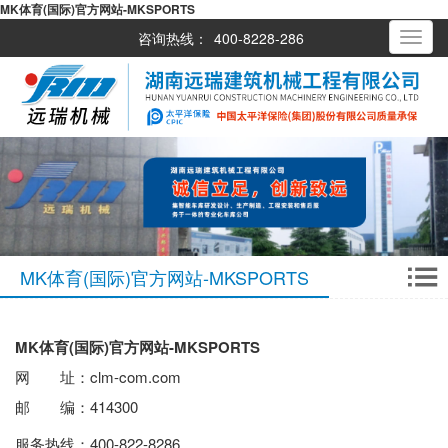
MK体育(国际)官方网站-MKSPORTS
咨询热线：
400-8228-286
Toggle
navigati
MK体育(国际)官方网站-MKSPORTS
MK体育(国际)官方网站-MKSPORTS
网 址：clm-com.com
邮 编：414300
服务热线：400-822-8286