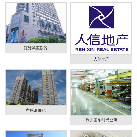
江陵鸿源御景
人信地产
孝感京御苑
荆州国华时尚公寓