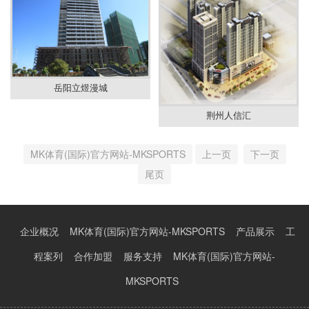
岳阳立煜漫城
荆州人信汇
MK体育(国际)官方网站-MKSPORTS
上一页
下一页
尾页
企业概况
MK体育(国际)官方网站-MKSPORTS
产品展示
工
程案列
合作加盟
服务支持
MK体育(国际)官方网站-
MKSPORTS