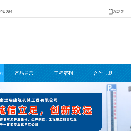
8-286
移动版
方
产品展示
工程案列
合作加盟
S