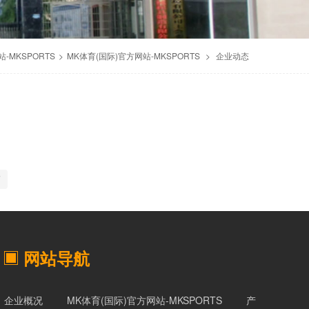
-MKSPORTS
>
MK体育(国际)官方网站-MKSPORTS
>
企业动态
页
网站导航
企业概况
MK体育(国际)官方网站-MKSPORTS
产