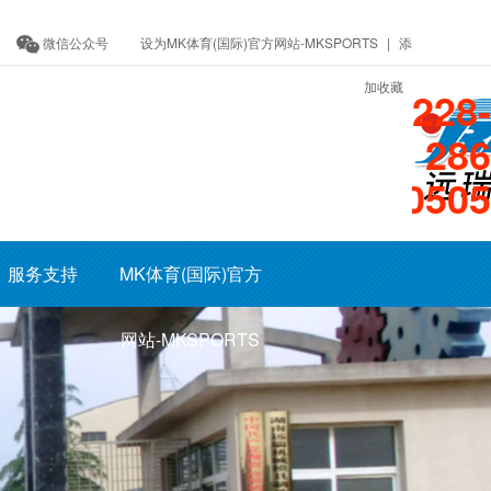
微信公众号
设为MK体育(国际)官方网站-MKSPORTS
|
添
加收藏
400-8228-
286
13707400505
服务支持
MK体育(国际)官方
网站-MKSPORTS