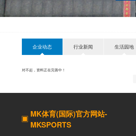
企业动态
行业新闻
生活园地
对不起，资料正在完善中！
MK体育(国际)官方网站-
MKSPORTS