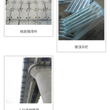
铁路预埋件
墩顶吊栏
人行道钢横梁