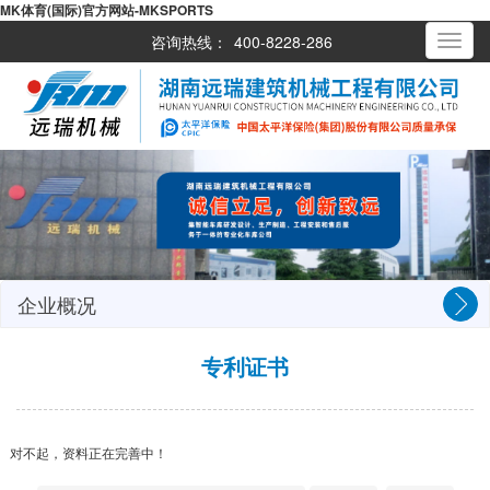
MK体育(国际)官方网站-MKSPORTS
咨询热线：
400-8228-286
Toggle
navigati
企业概况
专利证书
对不起，资料正在完善中！