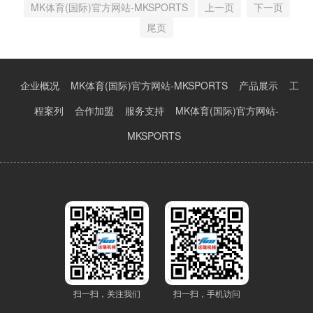
MK体育(国际)官方网站-MKSPORTS
上一页
下一页
尾页
企业概况
MK体育(国际)官方网站-MKSPORTS
产品展示
工
程案列
合作加盟
服务支持
MK体育(国际)官方网站-
MKSPORTS
扫一扫，关注我们
扫一扫，手机访问