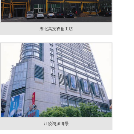
湖北高投双创工坊
江陵鸿源御景