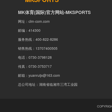
MK体育(国际)官方网站-MKSPORTS
网址：clm-com.com
邮编：414300
服务热线：400-822-8286
销售热线：13707400505
电话：0730-3798128
传真：0730-3753717
邮箱：yuanruijx@163.com
总公司地址：湖南省临湘市三湾工业园
COPYRIGH