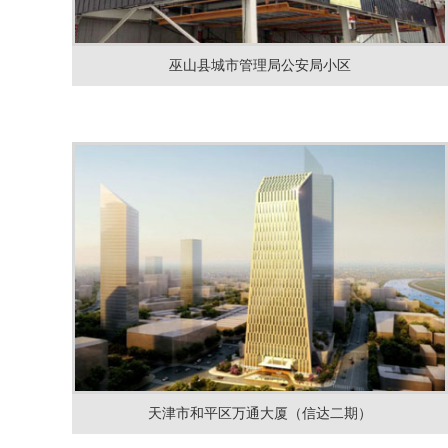
巫山县城市管理局公安局小区
天津市和平区万通大厦（信达二期）