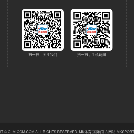
扫一扫，关注我们
扫一扫，手机访问
T © CLM-COM.COM ALL RIGHTS RESERVED.
MK体育(国际)官方网站-MKSPOR