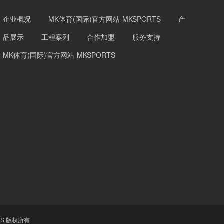
企业概况
MK体育(国际)官方网站-MKSPORTS
产
品展示
工程案列
合作加盟
服务支持
MK体育(国际)官方网站-MKSPORTS
TS
版权所有