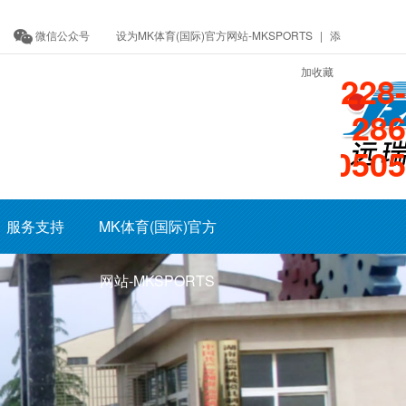
微信公众号
设为MK体育(国际)官方网站-MKSPORTS
|
添
加收藏
400-8228-
286
13707400505
服务支持
MK体育(国际)官方
网站-MKSPORTS