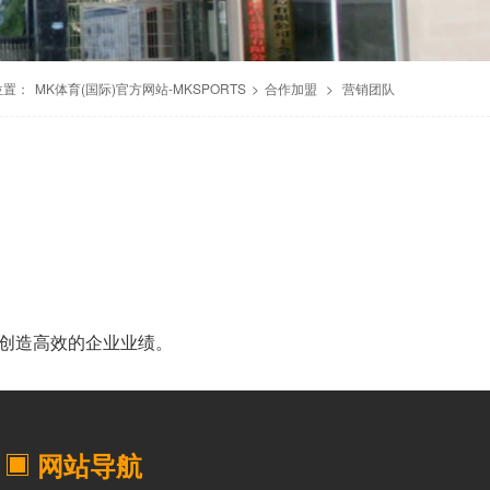
位置：
MK体育(国际)官方网站-MKSPORTS
>
合作加盟
>
营销团队
神创造高效的企业业绩。
网站导航