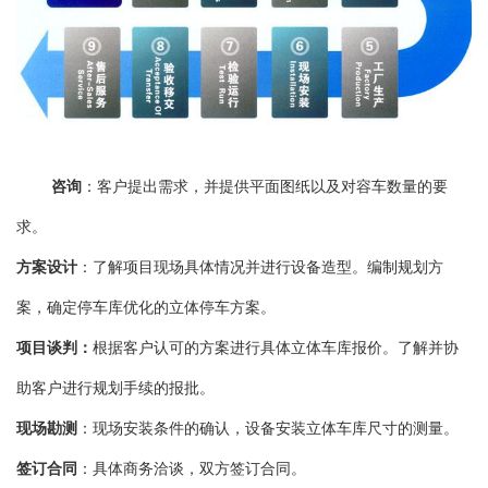
咨询
：客户提出需求，并提供平面图纸以及对容车数量的要
求。
方案设计
：了解项目现场具体情况并进行设备造型。编制规划方
案，确定停车库优化的立体停车方案。
项目谈判：
根据客户认可的方案进行具体立体车库报价。了解并协
助客户进行规划手续的报批。
现场勘测
：现场安装条件的确认，设备安装立体车库尺寸的测量。
签订合同
：具体商务洽谈，双方签订合同。