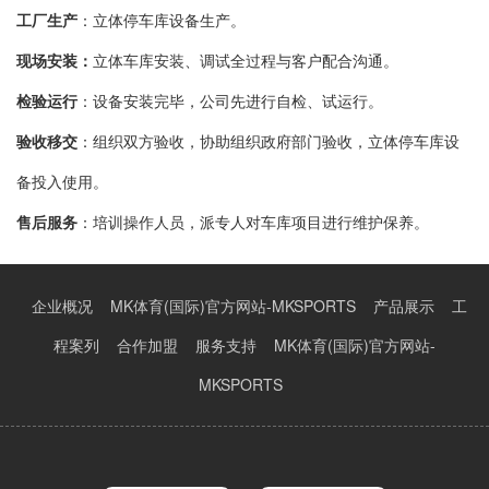
工厂生产
：立体停车库设备生产。
现场安装：
立体车库安装、调试全过程与客户配合沟通。
检验运行
：设备安装完毕，公司先进行自检、试运行。
验收移交
：组织双方验收，协助组织政府部门验收，立体停车库设
备投入使用。
售后服务
：培训操作人员，派专人对车库项目进行维护保养。
企业概况
MK体育(国际)官方网站-MKSPORTS
产品展示
工
程案列
合作加盟
服务支持
MK体育(国际)官方网站-
MKSPORTS